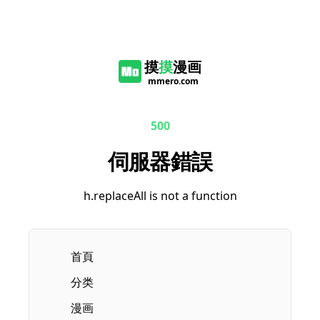
摸
摸
漫画
mmero.com
500
伺服器錯誤
h.replaceAll is not a function
首頁
分类
漫画