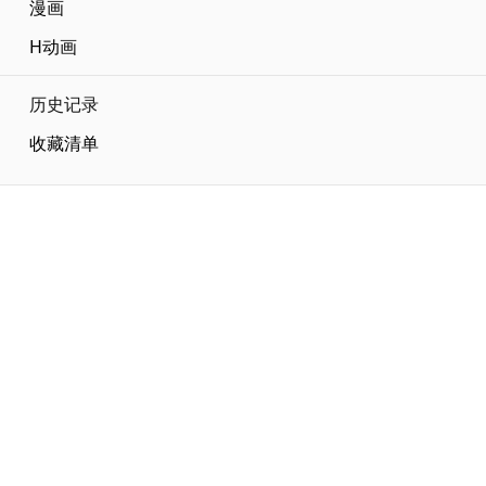
漫画
H动画
Current page:
历史记录
收藏清单