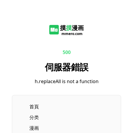
摸
摸
漫画
mmero.com
500
伺服器錯誤
h.replaceAll is not a function
首頁
Current page:
分类
漫画