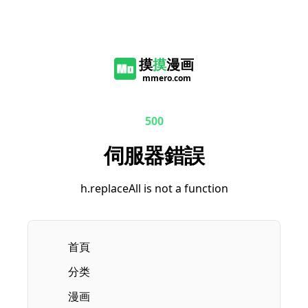
摸
摸
漫画
mmero.com
500
伺服器錯誤
h.replaceAll is not a function
首頁
分类
漫画