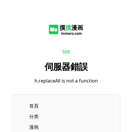
摸
摸
漫画
mmero.com
500
伺服器錯誤
h.replaceAll is not a function
首頁
分类
漫画