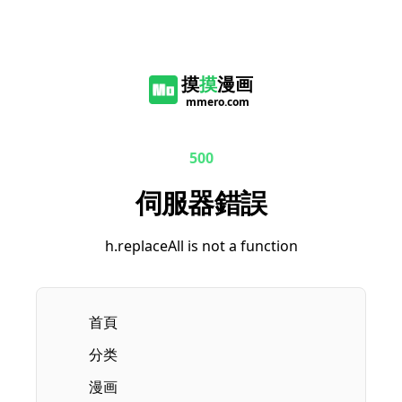
摸
摸
漫画
mmero.com
500
伺服器錯誤
h.replaceAll is not a function
首頁
分类
漫画