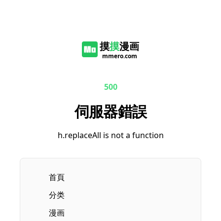
摸
摸
漫画
mmero.com
500
伺服器錯誤
h.replaceAll is not a function
首頁
分类
漫画