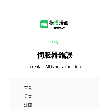
摸
摸
漫画
mmero.com
500
伺服器錯誤
h.replaceAll is not a function
首頁
分类
漫画