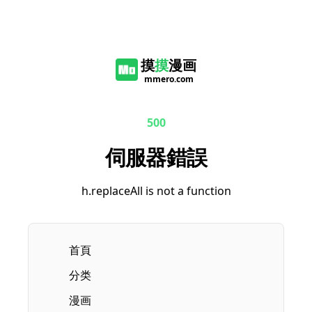
摸
摸
漫画
mmero.com
500
伺服器錯誤
h.replaceAll is not a function
首頁
分类
漫画