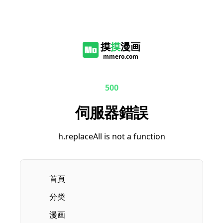
摸
摸
漫画
mmero.com
500
伺服器錯誤
h.replaceAll is not a function
首頁
分类
漫画