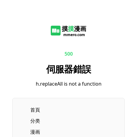
摸
摸
漫画
mmero.com
500
伺服器錯誤
h.replaceAll is not a function
首頁
分类
漫画