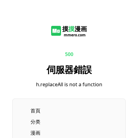
摸
摸
漫画
mmero.com
500
伺服器錯誤
h.replaceAll is not a function
首頁
分类
漫画