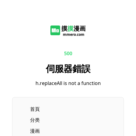
摸
摸
漫画
mmero.com
500
伺服器錯誤
h.replaceAll is not a function
首頁
分类
漫画