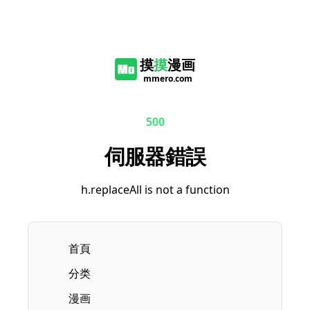
摸
摸
漫画
mmero.com
500
伺服器錯誤
h.replaceAll is not a function
首頁
分类
漫画