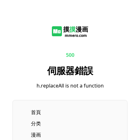
摸
摸
漫画
mmero.com
500
伺服器錯誤
h.replaceAll is not a function
首頁
分类
漫画