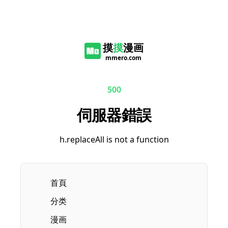
摸
摸
漫画
mmero.com
500
伺服器錯誤
h.replaceAll is not a function
首頁
分类
漫画