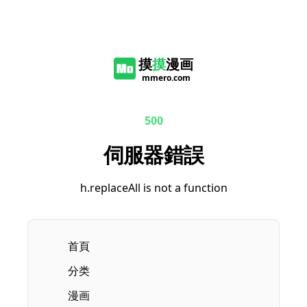
摸
摸
漫画
mmero.com
500
伺服器錯誤
h.replaceAll is not a function
首頁
分类
漫画