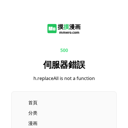
摸
摸
漫画
mmero.com
500
伺服器錯誤
h.replaceAll is not a function
首頁
分类
漫画