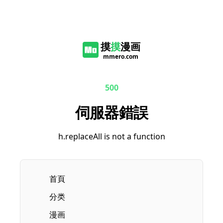
摸
摸
漫画
mmero.com
500
伺服器錯誤
h.replaceAll is not a function
首頁
分类
漫画